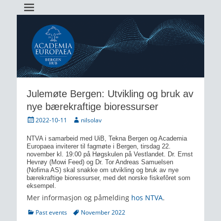
Academia Europaea Hub Bergen
AEBergen
Julemøte Bergen: Utvikling og bruk av
nye bærekraftige bioressurser
Posted
Author
2022-10-11
nilsolav
on
NTVA i samarbeid med UiB, Tekna Bergen og Academia
Europaea inviterer til fagmøte i Bergen, tirsdag 22.
november kl. 19:00 på Høgskulen på Vestlandet. Dr. Ernst
Hevrøy (Mowi Feed) og Dr. Tor Andreas Samuelsen
(Nofima AS) skal snakke om utvikling og bruk av nye
bærekraftige bioressurser, med det norske fiskefôret som
eksempel.
Mer informasjon og påmelding
hos NTVA
.
Categories
Tags
Past events
November 2022