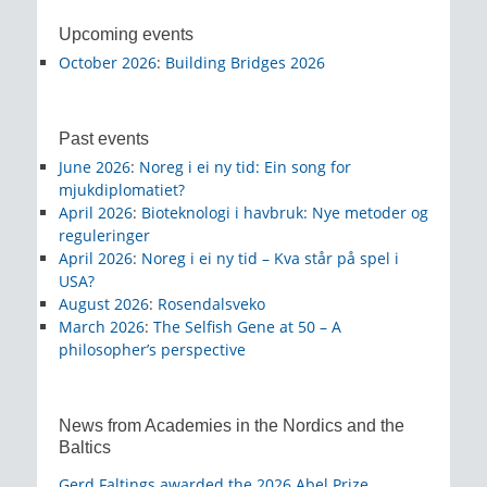
Upcoming events
October 2026
:
Building Bridges 2026
Past events
June 2026
:
Noreg i ei ny tid: Ein song for
mjukdiplomatiet?
April 2026
:
Bioteknologi i havbruk: Nye metoder og
reguleringer
April 2026
:
Noreg i ei ny tid – Kva står på spel i
USA?
August 2026
:
Rosendalsveko
March 2026
:
The Selfish Gene at 50 – A
philosopher’s perspective
News from Academies in the Nordics and the
Baltics
Gerd Faltings awarded the 2026 Abel Prize