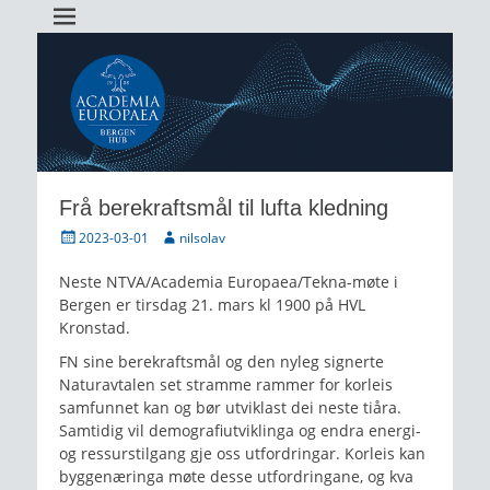
Academia Europaea Hub Bergen
AEBergen
Frå berekraftsmål til lufta kledning
Posted
Author
2023-03-01
nilsolav
on
Neste NTVA/Academia Europaea/Tekna-møte i
Bergen er tirsdag 21. mars kl 1900 på HVL
Kronstad.
FN sine berekraftsmål og den nyleg signerte
Naturavtalen set stramme rammer for korleis
samfunnet kan og bør utviklast dei neste tiåra.
Samtidig vil demografiutviklinga og endra energi-
og ressurstilgang gje oss utfordringar. Korleis kan
byggenæringa møte desse utfordringane, og kva