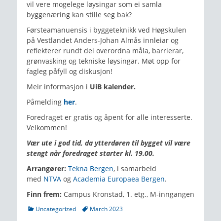
vil vere mogelege løysingar som ei samla
byggenæring kan stille seg bak?
Førsteamanuensis i byggeteknikk ved Høgskulen
på Vestlandet Anders-Johan Almås innleiar og
reflekterer rundt dei overordna måla, barrierar,
grønvasking og tekniske løysingar. Møt opp for
fagleg påfyll og diskusjon!
Meir informasjon i
UiB kalender.
Påmelding
her
.
Foredraget er gratis og åpent for alle interesserte.
Velkommen!
Vær ute i god tid, da ytterdøren til bygget vil være
stengt når foredraget starter kl. 19.00.
Arrangører:
Tekna Bergen
, i samarbeid
med
NTVA
og
Academia Europaea Bergen
.
Finn frem:
Campus Kronstad, 1. etg., M-inngangen
Categories
Tags
Uncategorized
March 2023