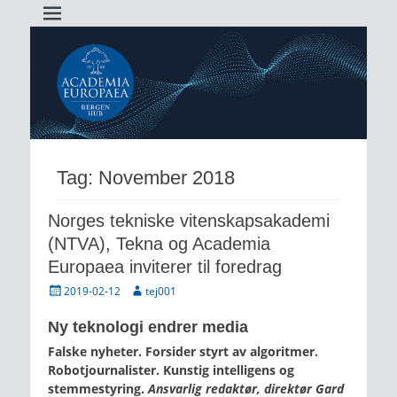
Academia Europaea Hub Bergen
AEBergen
Tag:
November 2018
Norges tekniske vitenskapsakademi
(NTVA), Tekna og Academia
Europaea inviterer til foredrag
Posted
Author
2019-02-12
tej001
on
Ny teknologi endrer media
Falske nyheter. Forsider styrt av algoritmer.
Robotjournalister. Kunstig intelligens og
stemmestyring.
Ansvarlig redaktør, direktør Gard